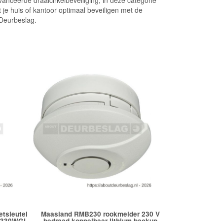
anceerde draaicirkelbeveiliging, in deze categorie
je huis of kantoor optimaal beveiligen met de
 Deurbeslag.
tsleutel
Maasland RMB230 rookmelder 230 V
n 330WGL
bedraad koppelbaar lithium backup