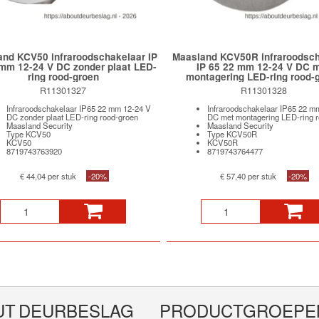
nd KCV50 infraroodschakelaar IP
Maasland KCV50R infraroodsch
mm 12-24 V DC zonder plaat LED-
IP 65 22 mm 12-24 V DC 
ring rood-groen
montagering LED-ring rood-
R11301327
R11301328
Infraroodschakelaar IP65 22 mm 12-24 V
Infraroodschakelaar IP65 22 m
DC zonder plaat LED-ring rood-groen
DC met montagering LED-ring r
Maasland Security
Maasland Security
Type KCV50
Type KCV50R
KCV50
KCV50R
8719743763920
8719743764477
€ 44,04 per stuk
-20%
€ 57,40 per stuk
-20%
UT DEURBESLAG
PRODUCTGROEPE