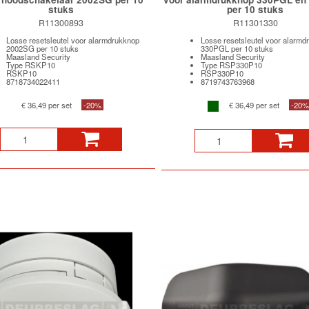
stuks
per 10 stuks
R11300893
R11301330
Losse resetsleutel voor alarmdrukknop
Losse resetsleutel voor alarmd
2002SG per 10 stuks
330PGL per 10 stuks
Maasland Security
Maasland Security
Type RSKP10
Type RSP330P10
RSKP10
RSP330P10
8718734022411
8719743763968
€ 36,49 per set
-20%
€ 36,49 per set
-20%