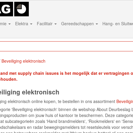
mie
Elektra
Facilitair
Gereedschappen
Hang- en Sluit
Beveiliging elektronisch
band met supply chain issues is het mogelijk dat er vertragingen on
ehouden.
iliging elektronisch
ging elektronisch online kopen, te bestellen in ons assortiment
Beveiligi
gorie 'Beveiliging elektronisch' binnen de webshop About Deurbeslag b
gingsproducten om jouw huis of kantoor te beschermen. Deze categorie 
at subcategorieën zoals 'Hand brandmelders', 'Rookmelders' en 'Senso
odschakelaars en radar bewegingsmelders tot resetsleutels voor versch