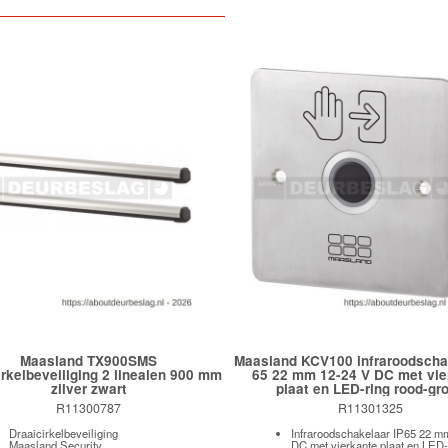
Maasland TX900SMS
Maasland KCV100 infraroodscha
irkelbeveiliging 2 linealen 900 mm
65 22 mm 12-24 V DC met vie
zilver zwart
plaat en LED-ring rood-gr
R11300787
R11301325
Draaicirkelbeveiliging
Infraroodschakelaar IP65 22 m
Maasland Security
DC met vierkante plaat en LED-