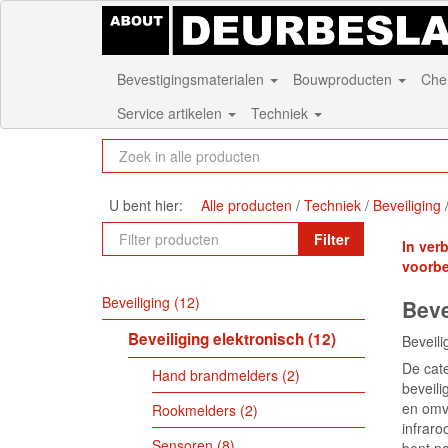
Bevestigingsmaterialen
Bouwproducten
Che
Service artikelen
Techniek
U bent hier:
Alle producten
Techniek
Beveiliging
Filter
In ver
voorb
Beveiliging
12
Beve
Beveiliging elektronisch
12
Beveili
De cate
Hand brandmelders
2
beveili
en omv
Rookmelders
2
infraro
Sensoren
8