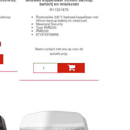
batterij en relaisvoet
R11301876
rukknop
Rookmelder 230 V bedraad koppelbaar met
lithium backup batterij en relaisvoet
Maasland Security
Type RMB230
RMB230
8719743768956
Neem contact met ons op voor de
actuele prijs.