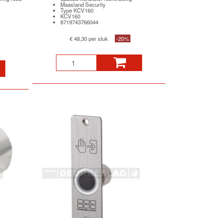
Maasland Security
Type KCV160
KCV160
8719743766044
€ 48,30 per stuk
-20%