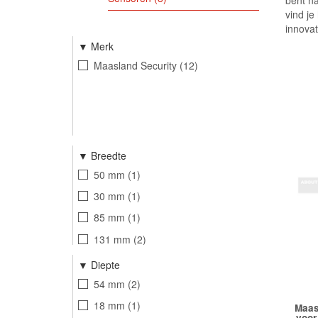
bent na
vind je
innovat
Merk
Maasland Security
12
Breedte
50 mm
1
30 mm
1
85 mm
1
131 mm
2
Diepte
54 mm
2
18 mm
1
Maas
voor