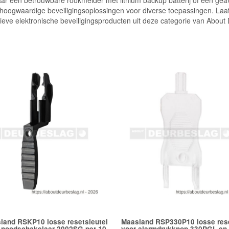
ar een betrouwbare rookmelder met lithium backup batterij of een geav
 hoogwaardige beveiligingsoplossingen voor diverse toepassingen. Laat 
ieve elektronische beveiligingsproducten uit deze categorie van About
land RSKP10 losse resetsleutel
Maasland RSP330P10 losse rese
 noodschakelaar 2002SG per 10
voor alarmdrukknop 330PGL e