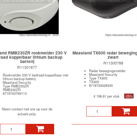
and RMB230ZR rookmelder 230 V
Maasland TX600 radar bewegin
raad koppelbaar lithium backup
zwart
batterij
R11300788
R11301877
Radar bewegingsmelder
Maasland Security
Rookmelder 230 V bedraad koppelbaar met
Type TX600
lithium backup batterij
TX600
Maasland Security
8718734028345
Type RMB230ZR
RMB230ZR
8719743769113
€ 196,61 per stuk
-25%
Neem contact met ons op voor de
actuele prijs.