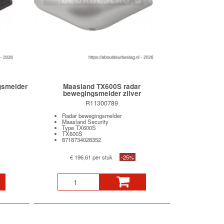
gsmelder
Maasland TX600S radar
bewegingsmelder zilver
R11300789
Radar bewegingsmelder
Maasland Security
Type TX600S
TX600S
8718734028352
€ 196,61 per stuk
-25%