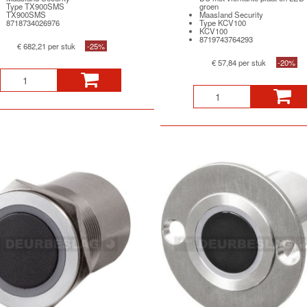
Type TX900SMS
groen
TX900SMS
Maasland Security
8718734026976
Type KCV100
KCV100
8719743764293
€ 682,21 per stuk
-25%
€ 57,84 per stuk
-20%