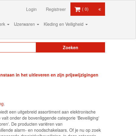
0
Login
Registreer
werk
IJzerwaren
Kleding en Veiligheid
Zoeken
staan in het uitleveren en zijn prijswijzigingen
ng
.
iedt een uitgebreid assortiment aan elektronische
valt onder de bovenliggende categorie 'Beveiliging'
ren'. De producten variëren van
illende alarm- en noodschakelaars. Of je nu op zoek