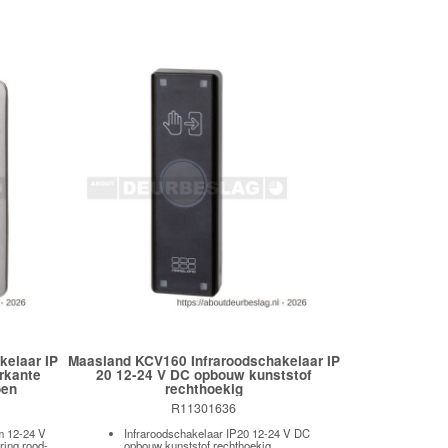
kelaar IP
Maasland KCV160 Infraroodschakelaar IP
rkante
20 12-24 V DC opbouw kunststof
oen
rechthoekig
R11301636
m 12-24 V
Infraroodschakelaar IP20 12-24 V DC
ring rood-
opbouw kunststof rechthoekig