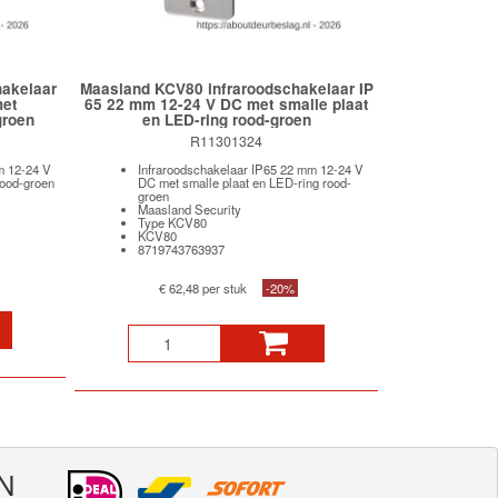
akelaar
Maasland KCV80 infraroodschakelaar IP
met
65 22 mm 12-24 V DC met smalle plaat
groen
en LED-ring rood-groen
R11301324
m 12-24 V
Infraroodschakelaar IP65 22 mm 12-24 V
ood-groen
DC met smalle plaat en LED-ring rood-
groen
Maasland Security
Type KCV80
KCV80
8719743763937
€ 62,48 per stuk
-20%
N