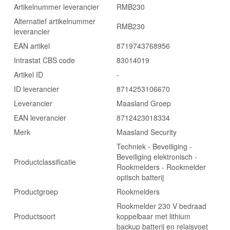
Artikelnummer leverancier
RMB230
Alternatief artikelnummer
RMB230
leverancier
EAN artikel
8719743768956
Intrastat CBS code
83014019
Artikel ID
-
ID leverancier
8714253106670
Leverancier
Maasland Groep
EAN leverancier
8712423018334
Merk
Maasland Security
Techniek - Beveiliging -
Beveiliging elektronisch -
Productclassificatie
Rookmelders - Rookmelder
optisch batterij
Productgroep
Rookmelders
Rookmelder 230 V bedraad
Productsoort
koppelbaar met lithium
backup batterij en relaisvoet