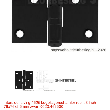
Intersteel Living 4625 kogellagerscharnier recht 3 inch
76x76x2.5 mm zwart 0023.462500