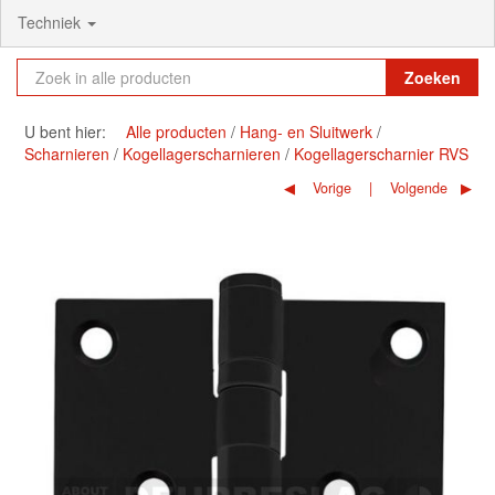
Techniek
Zoeken
U bent hier:
Alle producten
Hang- en Sluitwerk
Scharnieren
Kogellagerscharnieren
Kogellagerscharnier RVS
Vorige
Volgende