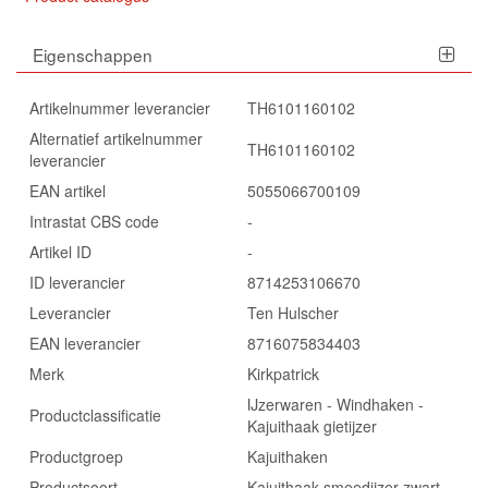
Eigenschappen
Artikelnummer leverancier
TH6101160102
Alternatief artikelnummer
TH6101160102
leverancier
EAN artikel
5055066700109
Intrastat CBS code
-
Artikel ID
-
ID leverancier
8714253106670
Leverancier
Ten Hulscher
EAN leverancier
8716075834403
Merk
Kirkpatrick
IJzerwaren - Windhaken -
Productclassificatie
Kajuithaak gietijzer
Productgroep
Kajuithaken
Productsoort
Kajuithaak smeedijzer zwart