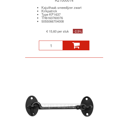
R21000014
Kajuithaak smeedijzer zwart
Kirkpatrick
Type KP1637
TH6163760076
5055066704008
€ 15,60 per stuk
-2,5%