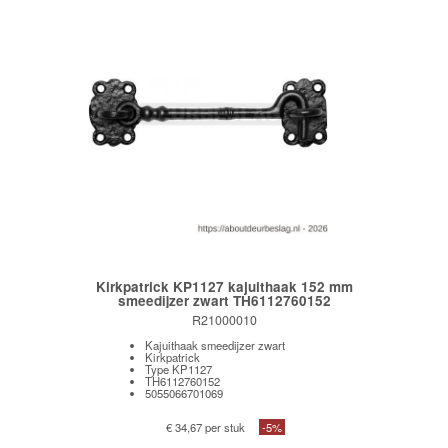
Kirkpatrick KP1127 kajuithaak 152 mm
smeedijzer zwart TH6112760152
R21000010
Kajuithaak smeedijzer zwart
Kirkpatrick
Type KP1127
TH6112760152
5055066701069
€ 34,67 per stuk
-5%