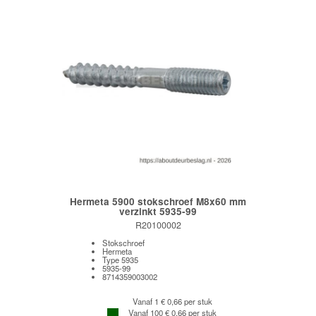
Hermeta 5900 stokschroef M8x60 mm
verzinkt 5935-99
R20100002
Stokschroef
Hermeta
Type 5935
5935-99
8714359003002
Vanaf 1
€ 0,66 per stuk
Vanaf 100
€ 0,66 per stuk