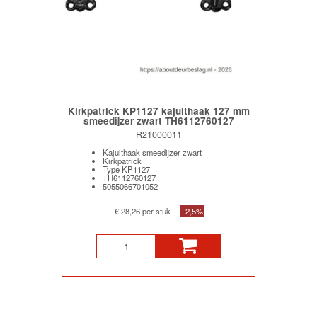
Kirkpatrick KP1127 kajuithaak 127 mm
smeedijzer zwart TH6112760127
R21000011
Kajuithaak smeedijzer zwart
Kirkpatrick
Type KP1127
TH6112760127
5055066701052
€ 28,26 per stuk
-2,5%