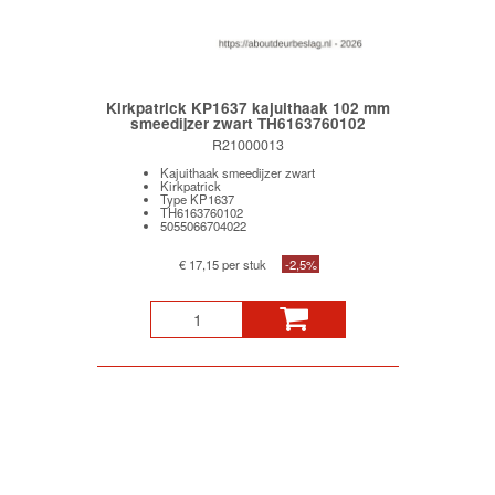
Kirkpatrick KP1637 kajuithaak 102 mm
smeedijzer zwart TH6163760102
R21000013
Kajuithaak smeedijzer zwart
Kirkpatrick
Type KP1637
TH6163760102
5055066704022
€ 17,15 per stuk
-2,5%