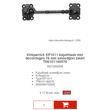
Kirkpatrick KP1011 kajuithaak met
decorringen 76 mm smeedijzer zwart
TH6101160076
R21000009
Kajuithaak smeedijzer zwart
Kirkpatrick
Type KP1011
TH6101160076
5055066700093
€ 17,30 per stuk
-2,5%