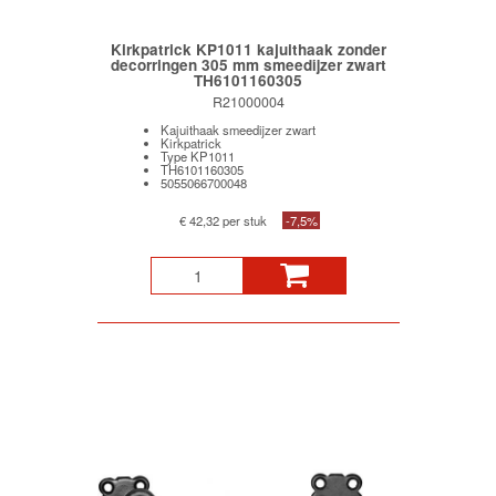
Kirkpatrick KP1011 kajuithaak zonder
decorringen 305 mm smeedijzer zwart
TH6101160305
R21000004
Kajuithaak smeedijzer zwart
Kirkpatrick
Type KP1011
TH6101160305
5055066700048
€ 42,32 per stuk
-7,5%