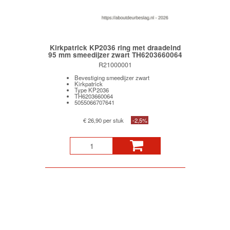
Kirkpatrick KP2036 ring met draadeind
95 mm smeedijzer zwart TH6203660064
R21000001
Bevestiging smeedijzer zwart
Kirkpatrick
Type KP2036
TH6203660064
5055066707641
€ 26,90 per stuk
-2,5%