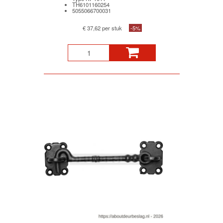
TH6101160254
5055066700031
€ 37,62 per stuk
-5%