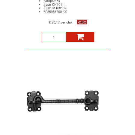
Kirkpatrick
Type KP1011
TH6101160102
5055066700109
€ 20,17 per stuk
-2,5%