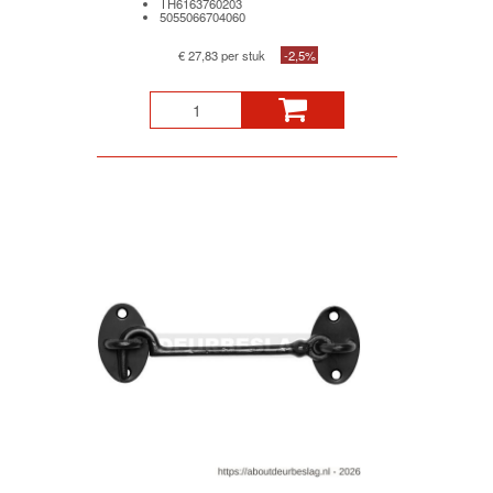
TH6163760203
5055066704060
€ 27,83 per stuk
-2,5%