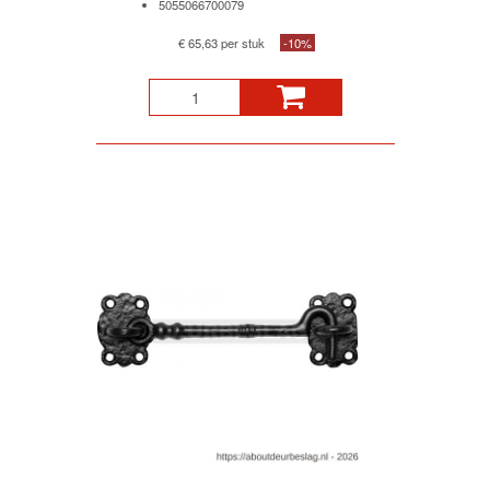
5055066700079
€ 65,63 per stuk
-10%