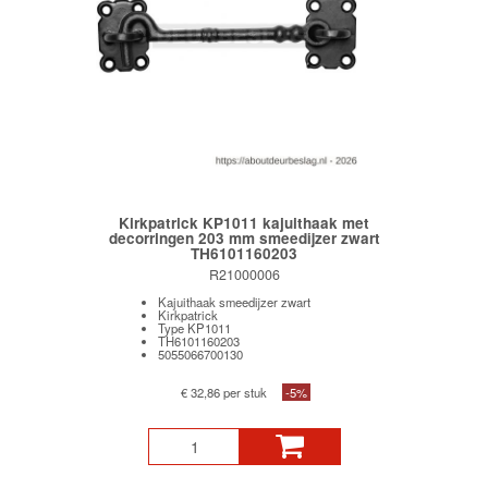
Kirkpatrick KP1011 kajuithaak met
decorringen 203 mm smeedijzer zwart
TH6101160203
R21000006
Kajuithaak smeedijzer zwart
Kirkpatrick
Type KP1011
TH6101160203
5055066700130
€ 32,86 per stuk
-5%