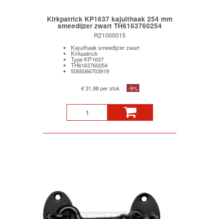
Kirkpatrick KP1637 kajuithaak 254 mm
smeedijzer zwart TH6163760254
R21000015
Kajuithaak smeedijzer zwart
Kirkpatrick
Type KP1637
TH6163760254
5055066703919
€ 31,98 per stuk
-5%