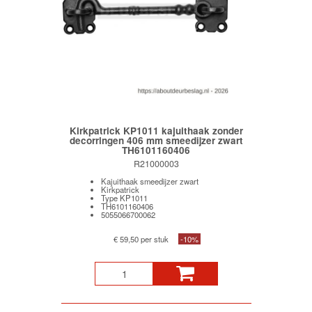
Kirkpatrick KP1011 kajuithaak zonder
decorringen 406 mm smeedijzer zwart
TH6101160406
R21000003
Kajuithaak smeedijzer zwart
Kirkpatrick
Type KP1011
TH6101160406
5055066700062
€ 59,50 per stuk
-10%