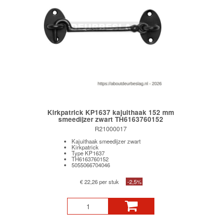
Kirkpatrick KP1637 kajuithaak 152 mm
smeedijzer zwart TH6163760152
R21000017
Kajuithaak smeedijzer zwart
Kirkpatrick
Type KP1637
TH6163760152
5055066704046
€ 22,26 per stuk
-2,5%