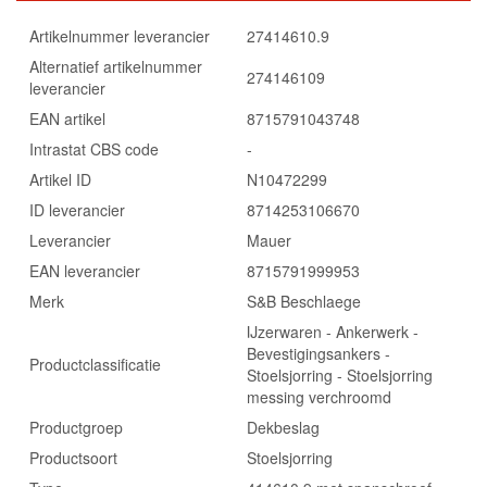
Artikelnummer leverancier
27414610.9
Alternatief artikelnummer
274146109
leverancier
EAN artikel
8715791043748
Intrastat CBS code
-
Artikel ID
N10472299
ID leverancier
8714253106670
Leverancier
Mauer
EAN leverancier
8715791999953
Merk
S&B Beschlaege
IJzerwaren - Ankerwerk -
Bevestigingsankers -
Productclassificatie
Stoelsjorring - Stoelsjorring
messing verchroomd
Productgroep
Dekbeslag
Productsoort
Stoelsjorring