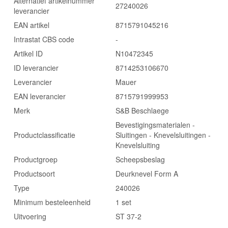
Alternatief artikelnummer
27240026
leverancier
EAN artikel
8715791045216
Intrastat CBS code
-
Artikel ID
N10472345
ID leverancier
8714253106670
Leverancier
Mauer
EAN leverancier
8715791999953
Merk
S&B Beschlaege
Bevestigingsmaterialen -
Productclassificatie
Sluitingen - Knevelsluitingen -
Knevelsluiting
Productgroep
Scheepsbeslag
Productsoort
Deurknevel Form A
Type
240026
Minimum besteleenheid
1 set
Uitvoering
ST 37-2