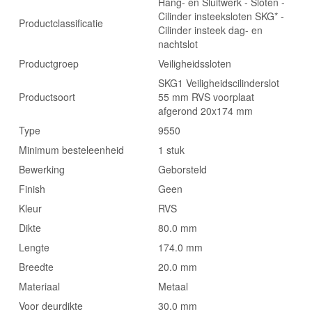
Hang- en Sluitwerk - Sloten -
Cilinder insteeksloten SKG* -
Productclassificatie
Cilinder insteek dag- en
nachtslot
Productgroep
Veiligheidssloten
SKG1 Veiligheidscilinderslot
Productsoort
55 mm RVS voorplaat
afgerond 20x174 mm
Type
9550
Minimum besteleenheid
1 stuk
Bewerking
Geborsteld
Finish
Geen
Kleur
RVS
Dikte
80.0 mm
Lengte
174.0 mm
Breedte
20.0 mm
Materiaal
Metaal
Voor deurdikte
30.0 mm