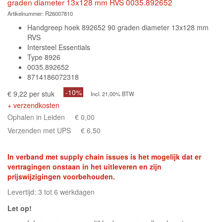
graden diameter 13x128 mm RVS 0035.892652
Artikelnummer:
R26007810
Handgreep hoek 892652 90 graden diameter 13x128 mm
RVS
Intersteel Essentials
Type 8926
0035.892652
8714186072318
-10%
€ 9,22 per stuk
Incl. 21,00% BTW
+ verzendkosten
Ophalen in Leiden
€ 0,00
Verzenden met UPS
€ 6,50
In verband met supply chain issues is het mogelijk dat er
vertragingen onstaan in het uitleveren en zijn
prijswijzigingen voorbehouden.
Levertijd: 3 tot 6 werkdagen
Let op!