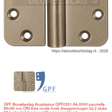
GPF Bouwbeslag Anastasius GPF0351.A4.0500 paumelle
89x96 mm DIN links ronde hoek draagvermogen bij 2 stuks
80 kg hardstalen kogel Champagne blend