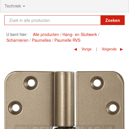
Techniek
Zoeken
U bent hier:
Alle producten
Hang- en Sluitwerk
Scharnieren
Paumelles
Paumelle RVS
Vorige
Volgende