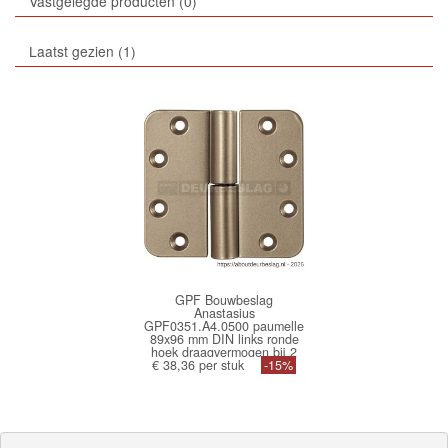
Vastgelegde producten
0
Laatst gezien
1
GPF Bouwbeslag
Anastasius
GPF0351.A4.0500 paumelle
89x96 mm DIN links ronde
hoek draagvermogen bij 2
€ 38,36 per stuk
stuks 80 kg hardstalen
-15%
kogel Champagne blend
GPF0351A40500