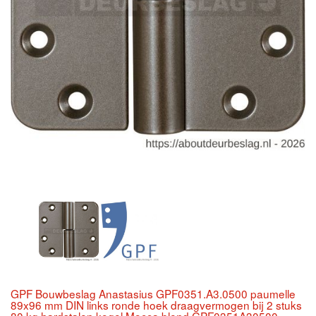
GPF Bouwbeslag Anastasius GPF0351.A3.0500 paumelle
89x96 mm DIN links ronde hoek draagvermogen bij 2 stuks
80 kg hardstalen kogel Mocca blend GPF0351A30500