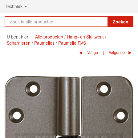
Techniek
Zoeken
U bent hier:
Alle producten
Hang- en Sluitwerk
Scharnieren
Paumelles
Paumelle RVS
Vorige
Volgende