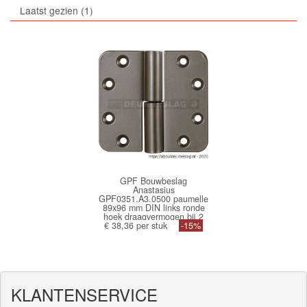
Laatst gezien
1
GPF Bouwbeslag
Anastasius
GPF0351.A3.0500 paumelle
89x96 mm DIN links ronde
hoek draagvermogen bij 2
€ 38,36 per stuk
stuks 80 kg hardstalen
-15%
kogel Mocca blend
GPF0351A30500
KLANTENSERVICE