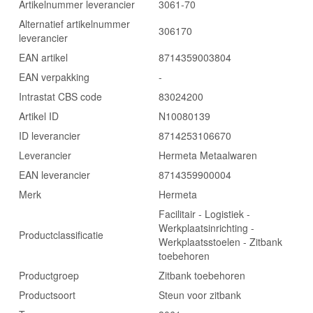
Artikelnummer leverancier
3061-70
Alternatief artikelnummer
306170
leverancier
EAN artikel
8714359003804
EAN verpakking
-
Intrastat CBS code
83024200
Artikel ID
N10080139
ID leverancier
8714253106670
Leverancier
Hermeta Metaalwaren
EAN leverancier
8714359900004
Merk
Hermeta
Facilitair - Logistiek -
Werkplaatsinrichting -
Productclassificatie
Werkplaatsstoelen - Zitbank
toebehoren
Productgroep
Zitbank toebehoren
Productsoort
Steun voor zitbank