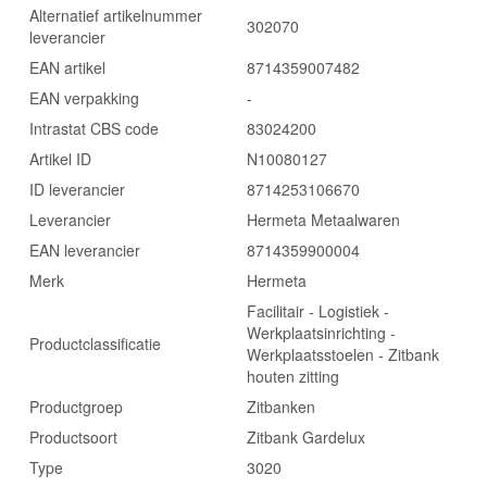
Alternatief artikelnummer
302070
leverancier
EAN artikel
8714359007482
EAN verpakking
-
Intrastat CBS code
83024200
Artikel ID
N10080127
ID leverancier
8714253106670
Leverancier
Hermeta Metaalwaren
EAN leverancier
8714359900004
Merk
Hermeta
Facilitair - Logistiek -
Werkplaatsinrichting -
Productclassificatie
Werkplaatsstoelen - Zitbank
houten zitting
Productgroep
Zitbanken
Productsoort
Zitbank Gardelux
Type
3020