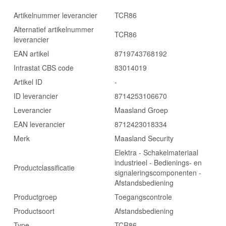
Artikelnummer leverancier
TCR86
Alternatief artikelnummer
TCR86
leverancier
EAN artikel
8719743768192
Intrastat CBS code
83014019
Artikel ID
-
ID leverancier
8714253106670
Leverancier
Maasland Groep
EAN leverancier
8712423018334
Merk
Maasland Security
Elektra - Schakelmateriaal
industrieel - Bedienings- en
Productclassificatie
signaleringscomponenten -
Afstandsbediening
Productgroep
Toegangscontrole
Productsoort
Afstandsbediening
Type
TCR86