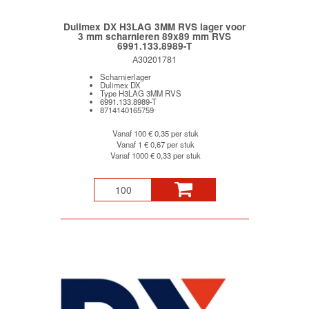
Dulimex DX H3LAG 3MM RVS lager voor
3 mm scharnieren 89x89 mm RVS
6991.133.8989-T
A30201781
Scharnierlager
Dulimex DX
Type H3LAG 3MM RVS
6991.133.8989-T
8714140165759
Vanaf 100
€ 0,35 per stuk
Vanaf 1
€ 0,67 per stuk
Vanaf 1000
€ 0,33 per stuk