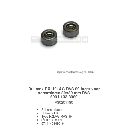
Dulimex DX H2LAG RVS.89 lager voor
scharnieren 89x89 mm RVS
6991.133.8989
A30201780
Scharnierlager
Dulimex DX
Type H2LAG RVS.89
6991.133.8989
8714140149018