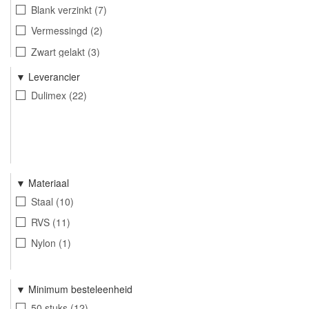
Blank verzinkt
7
Vermessingd
2
Zwart gelakt
3
RVS
9
Leverancier
Dulimex
22
Materiaal
Staal
10
RVS
11
Nylon
1
Minimum besteleenheid
50 stuks
12