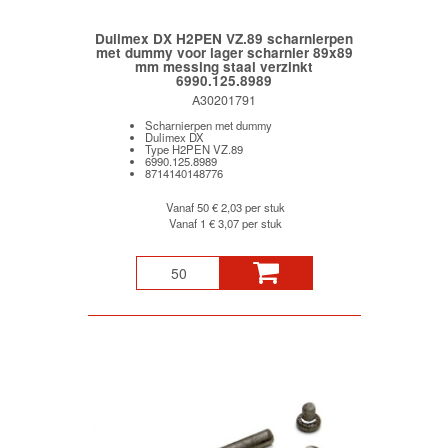
Dulimex DX H2PEN VZ.89 scharnierpen
met dummy voor lager scharnier 89x89
mm messing staal verzinkt
6990.125.8989
A30201791
Scharnierpen met dummy
Dulimex DX
Type H2PEN VZ.89
6990.125.8989
8714140148776
Vanaf 50
€ 2,03 per stuk
Vanaf 1
€ 3,07 per stuk