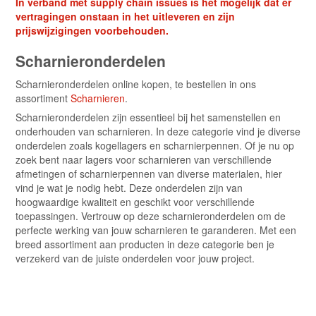
In verband met supply chain issues is het mogelijk dat er
Ten behoeve van scharnier losse pen 89x89
2
vertragingen onstaan in het uitleveren en zijn
Ten behoeve van gelagerd scharnier 89x89x3,0
1
prijswijzigingen voorbehouden.
Ten behoeve van gelagerd scharnier 76x76x2,0
2
Scharnieronderdelen
Ten behoeve van gelagerd scharnier 89x89x2,4
2
Scharnieronderdelen online kopen, te bestellen in ons
Ten behoeve van glijlagerschanierr 89x89
1
assortiment
Scharnieren
.
Scharnieronderdelen zijn essentieel bij het samenstellen en
onderhouden van scharnieren. In deze categorie vind je diverse
onderdelen zoals kogellagers en scharnierpennen. Of je nu op
zoek bent naar lagers voor scharnieren van verschillende
afmetingen of scharnierpennen van diverse materialen, hier
vind je wat je nodig hebt. Deze onderdelen zijn van
hoogwaardige kwaliteit en geschikt voor verschillende
toepassingen. Vertrouw op deze scharnieronderdelen om de
perfecte werking van jouw scharnieren te garanderen. Met een
breed assortiment aan producten in deze categorie ben je
verzekerd van de juiste onderdelen voor jouw project.