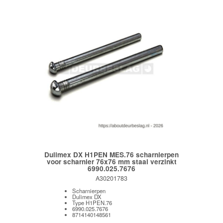
Dulimex DX H1PEN MES.76 scharnierpen
voor scharnier 76x76 mm staal verzinkt
6990.025.7676
A30201783
Scharnierpen
Dulimex DX
Type H1PEN.76
6990.025.7676
8714140148561