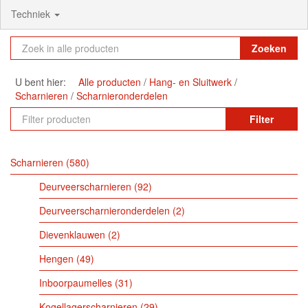
Techniek
Zoeken
U bent hier:
Alle producten
Hang- en Sluitwerk
Scharnieren
Scharnieronderdelen
Filter
Scharnieren
580
Deurveerscharnieren
92
Deurveerscharnieronderdelen
2
Dievenklauwen
2
Hengen
49
Inboorpaumelles
31
Kogellagerscharnieren
29