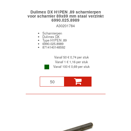
Dulimex DX H1PEN .89 scharnierpen
voor scharnier 89x89 mm staal verzinkt
6990.025.8989
A30201784
Scharnierpen
Dulimex DX
Type H1PEN .89
6990.025.8989
8714140148592
Vanaf 50
€ 0,74 per stuk
Vanaf 1
€ 1,16 per stuk
Vanaf 100
€ 0,69 per stuk