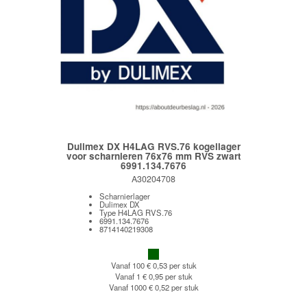
Dulimex DX H4LAG RVS.76 kogellager
voor scharnieren 76x76 mm RVS zwart
6991.134.7676
A30204708
Scharnierlager
Dulimex DX
Type H4LAG RVS.76
6991.134.7676
8714140219308
Vanaf 100
€ 0,53 per stuk
Vanaf 1
€ 0,95 per stuk
Vanaf 1000
€ 0,52 per stuk