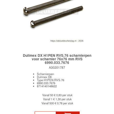
Dulimex DX H1PEN RVS.76 scharnierpen
voor scharnier 76x76 mm RVS
6990.033.7676
A30201787
Scharnierpen
Dulimex DX
Type H1PEN RVS.76
6990.033.7676
8714140148622
Vanaf 50
€ 0,83 per stuk
Vanaf 1
€ 1,30 per stuk
Vanaf 500
€ 0,78 per stuk