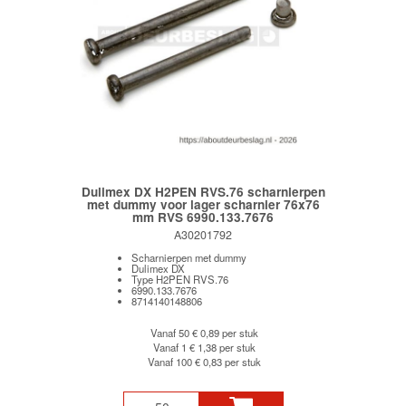
Dulimex DX H2PEN RVS.76 scharnierpen
met dummy voor lager scharnier 76x76
mm RVS 6990.133.7676
A30201792
Scharnierpen met dummy
Dulimex DX
Type H2PEN RVS.76
6990.133.7676
8714140148806
Vanaf 50
€ 0,89 per stuk
Vanaf 1
€ 1,38 per stuk
Vanaf 100
€ 0,83 per stuk