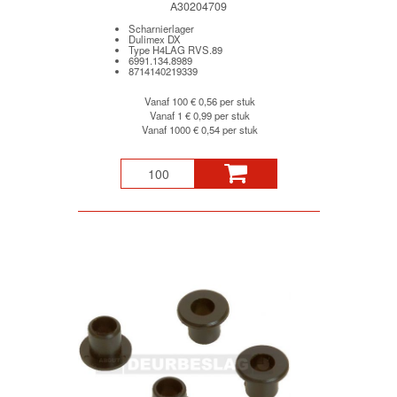
A30204709
Scharnierlager
Dulimex DX
Type H4LAG RVS.89
6991.134.8989
8714140219339
Vanaf 100
€ 0,56 per stuk
Vanaf 1
€ 0,99 per stuk
Vanaf 1000
€ 0,54 per stuk