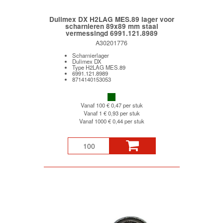
Dulimex DX H2LAG MES.89 lager voor
scharnieren 89x89 mm staal
vermessingd 6991.121.8989
A30201776
Scharnierlager
Dulimex DX
Type H2LAG MES.89
6991.121.8989
8714140153053
Vanaf 100
€ 0,47 per stuk
Vanaf 1
€ 0,93 per stuk
Vanaf 1000
€ 0,44 per stuk