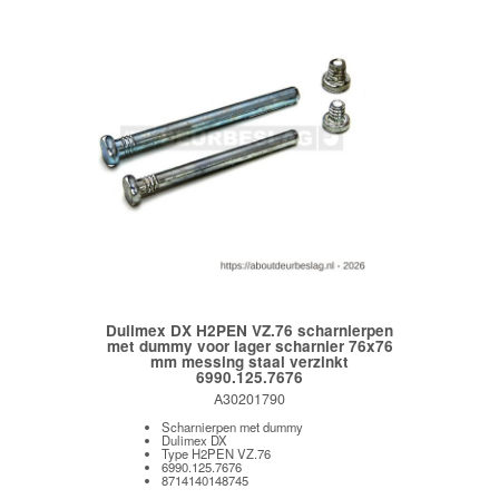
Dulimex DX H2PEN VZ.76 scharnierpen
met dummy voor lager scharnier 76x76
mm messing staal verzinkt
6990.125.7676
A30201790
Scharnierpen met dummy
Dulimex DX
Type H2PEN VZ.76
6990.125.7676
8714140148745