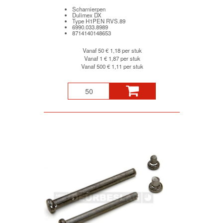
Scharnierpen
Dulimex DX
Type H1PEN RVS.89
6990.033.8989
8714140148653
Vanaf 50
€ 1,18 per stuk
Vanaf 1
€ 1,87 per stuk
Vanaf 500
€ 1,11 per stuk