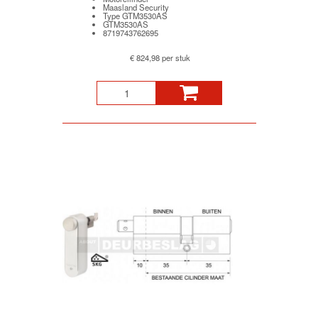
Maasland Security
Type GTM3530AS
GTM3530AS
8719743762695
€ 824,98 per stuk