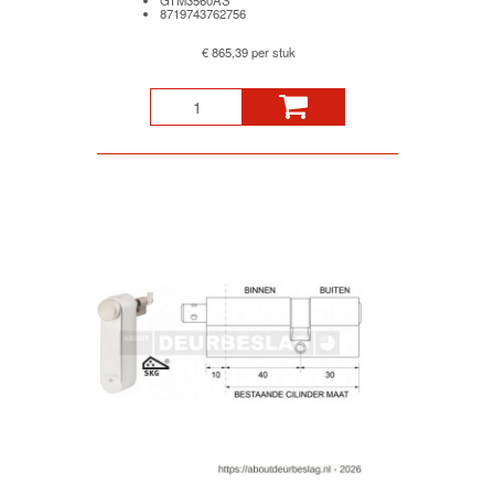
8719743762756
€ 865,39 per stuk