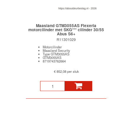
Maasland GTM3055AS Flexeria
motorcilinder met SKG*** cilinder 30/55
Abus S6+
R11301029
Motorcilinder
Maasland Security
Type GTM3055AS
GTM3055AS
8719743762664
€ 852,08 per stuk