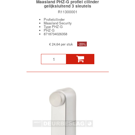
Maasland PHZ-G profiel cilinder
gelijksluitend 3 sleutels
R11300001
Profielcilinder
Maasland Security
Type PHZ-G
PHZ-G
8718734026358
€ 24,64 per stuk
-20%