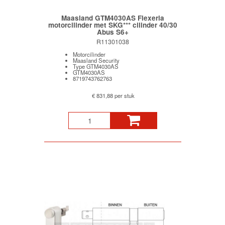
Maasland GTM4030AS Flexeria
motorcilinder met SKG*** cilinder 40/30
Abus S6+
R11301038
Motorcilinder
Maasland Security
Type GTM4030AS
GTM4030AS
8719743762763
€ 831,88 per stuk