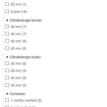
PCW35350KA21
1
22 mm
1
PCW35350KD
1
5 pins
18
PCW40400KA21
1
Cilinderlengte binnen
PCW40400KD
1
30 mm
7
PCW45450KA21
1
35 mm
7
PCW45450KD
1
40 mm
6
HPCW
1
45 mm
6
CAM1640BKD
1
50 mm
5
Cilinderlengte buiten
55 mm
1
30 mm
6
35 mm
5
40 mm
5
45 mm
5
50 mm
5
Contacten
55 mm
3
1 continu contact
5
60 mm
3