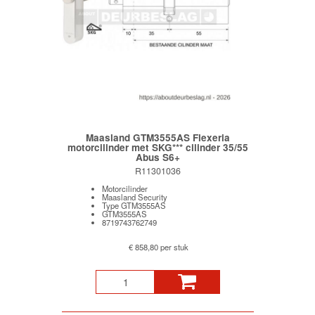
Maasland GTM3555AS Flexeria
motorcilinder met SKG*** cilinder 35/55
Abus S6+
R11301036
Motorcilinder
Maasland Security
Type GTM3555AS
GTM3555AS
8719743762749
€ 858,80 per stuk