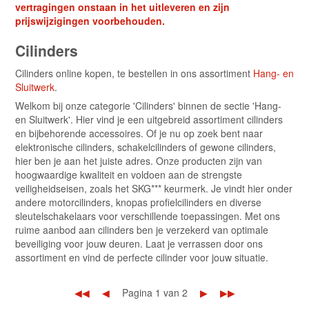
vertragingen onstaan in het uitleveren en zijn
prijswijzigingen voorbehouden.
Cilinders
Cilinders online kopen, te bestellen in ons assortiment
Hang- en
Sluitwerk
.
Welkom bij onze categorie 'Cilinders' binnen de sectie 'Hang-
en Sluitwerk'. Hier vind je een uitgebreid assortiment cilinders
en bijbehorende accessoires. Of je nu op zoek bent naar
elektronische cilinders, schakelcilinders of gewone cilinders,
hier ben je aan het juiste adres. Onze producten zijn van
hoogwaardige kwaliteit en voldoen aan de strengste
veiligheidseisen, zoals het SKG*** keurmerk. Je vindt hier onder
andere motorcilinders, knopas profielcilinders en diverse
sleutelschakelaars voor verschillende toepassingen. Met ons
ruime aanbod aan cilinders ben je verzekerd van optimale
beveiliging voor jouw deuren. Laat je verrassen door ons
assortiment en vind de perfecte cilinder voor jouw situatie.
◀◀
◀
Pagina 1 van 2
▶
▶▶