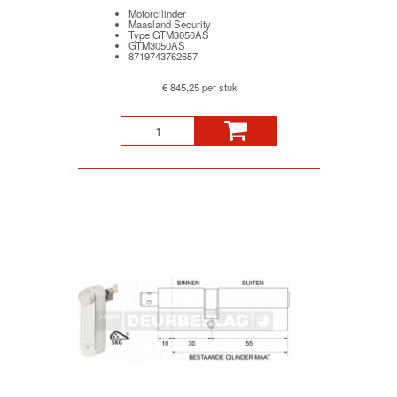
Motorcilinder
Maasland Security
Type GTM3050AS
GTM3050AS
8719743762657
€ 845,25 per stuk