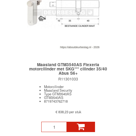
Maasland GTM3540AS Flexeria
motorcilinder met SKG*** cilinder 35/40
Abus S6+
R11301033
Motorcilinder
Maasland Security
Type GTM3540AS
GTM3540AS
8719743762718
€ 838,23 per stuk