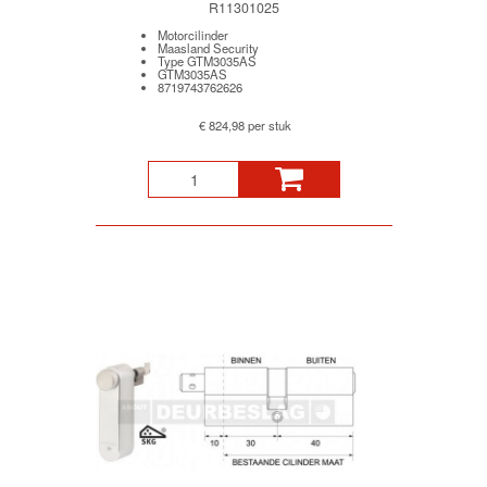
R11301025
Motorcilinder
Maasland Security
Type GTM3035AS
GTM3035AS
8719743762626
€ 824,98 per stuk