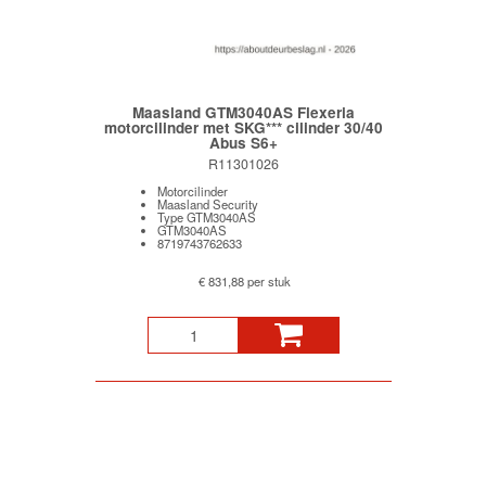
Maasland GTM3040AS Flexeria
motorcilinder met SKG*** cilinder 30/40
Abus S6+
R11301026
Motorcilinder
Maasland Security
Type GTM3040AS
GTM3040AS
8719743762633
€ 831,88 per stuk