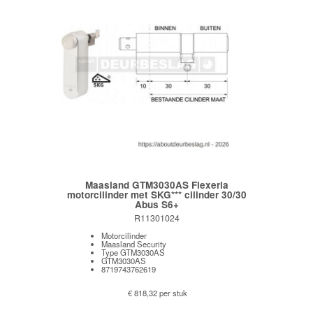
Maasland GTM3030AS Flexeria
motorcilinder met SKG*** cilinder 30/30
Abus S6+
R11301024
Motorcilinder
Maasland Security
Type GTM3030AS
GTM3030AS
8719743762619
€ 818,32 per stuk