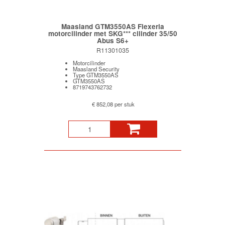
Maasland GTM3550AS Flexeria
motorcilinder met SKG*** cilinder 35/50
Abus S6+
R11301035
Motorcilinder
Maasland Security
Type GTM3550AS
GTM3550AS
8719743762732
€ 852,08 per stuk