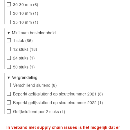
30-30 mm
6
30-10 mm
1
35-10 mm
1
30-40 mm
2
Minimum besteleenheid
30-45 mm
2
1 stuk
66
35-35 mm
2
12 stuks
18
40-40 mm
2
24 stuks
1
45-45 mm
2
50 stuks
1
Vergrendeling
Verschillend sluitend
8
Beperkt gelijksluitend op sleutelnummer 2021
8
Beperkt gelijksluitend op sleutelnummer 2022
1
Gelijksluitend per 2 stuks
1
Gelijksluitend per 3 stuks
1
In verband met supply chain issues is het mogelijk dat er