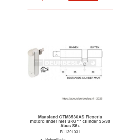
Maasland GTM3530AS Flexeria
motorcilinder met SKG*** cilinder 35/30
Abus S6+
R11301031
Motorcilinder