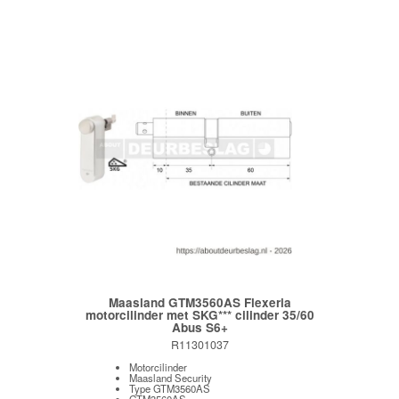
Maasland GTM3560AS Flexeria
motorcilinder met SKG*** cilinder 35/60
Abus S6+
R11301037
Motorcilinder
Maasland Security
Type GTM3560AS
GTM3560AS