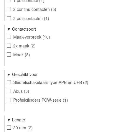
1 pulscontact
1
2 continu contacten
5
2 pulscontacten
1
1 puls contact
4
Contactsoort
2 puls contacten
4
Maak-verbreek
10
2x maak
2
Maak
8
Geschikt voor
Sleutelschakelaars type APB en UPB
2
Abus
5
Profielcilinders PCW-serie
1
Lengte
30 mm
2