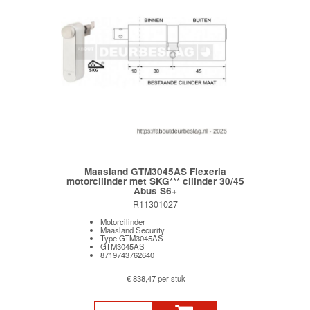
Maasland GTM3045AS Flexeria
motorcilinder met SKG*** cilinder 30/45
Abus S6+
R11301027
Motorcilinder
Maasland Security
Type GTM3045AS
GTM3045AS
8719743762640
€ 838,47 per stuk