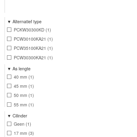
Alternatief type
PCKW30300KD
1
PCW30100KA21
1
PCW35100KA21
1
PCW30300KA21
1
PCW30300KA22
1
As lengte
PCW30300KA2
1
40 mm
1
PCW30300KA3
1
45 mm
1
PCW30300KD
1
50 mm
1
PCW30400KA21
1
55 mm
1
PCW30400KD
1
60 mm
1
Cilinder
PCW30450KA21
1
Geen
1
PCW30450KD
1
17 mm
3