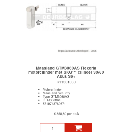
Maasland GTM3060AS Flexeria
motorcilinder met SKG*** cilinder 30/60
Abus S6+
R11301030
Motorcilinder
Maasland Security
Type GTM3060AS
GTM3060AS
8719743762671
€ 858,80 per stuk