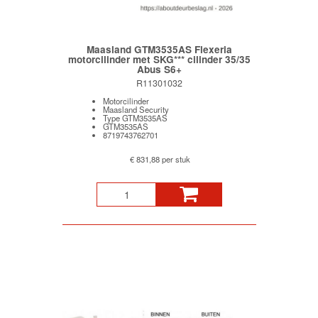
Maasland GTM3535AS Flexeria
motorcilinder met SKG*** cilinder 35/35
Abus S6+
R11301032
Motorcilinder
Maasland Security
Type GTM3535AS
GTM3535AS
8719743762701
€ 831,88 per stuk