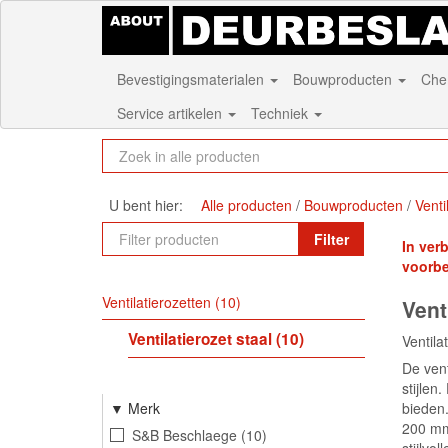
Bevestigingsmaterialen
Bouwproducten
Che
Service artikelen
Techniek
U bent hier:
Alle producten
Bouwproducten
Venti
Filter
In ver
voorb
Ventilatierozetten
10
Vent
Ventilatierozet staal
10
Ventila
De vent
stijlen
bieden.
Merk
200 mm
S&B Beschlaege
10