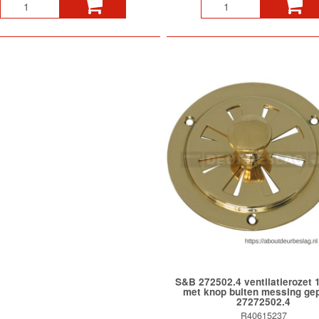
S&B 272502.4 ventilatierozet
met knop buiten messing gep
27272502.4
R40615237