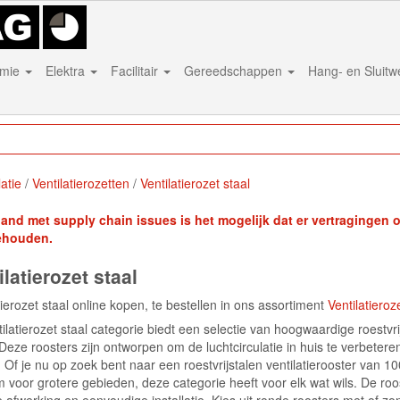
mie
Elektra
Facilitair
Gereedschappen
Hang- en Sluit
latie
Ventilatierozetten
Ventilatierozet staal
band met supply chain issues is het mogelijk dat er vertragingen on
ehouden.
ilatierozet staal
tierozet staal online kopen, te bestellen in ons assortiment
Ventilatieroz
ilatierozet staal categorie biedt een selectie van hoogwaardige roestvri
. Deze roosters zijn ontworpen om de luchtcirculatie in huis te verbeteren t
 Of je nu op zoek bent naar een roestvrijstalen ventilatierooster van 
 voor grotere gebieden, deze categorie heeft voor elk wat wils. De r