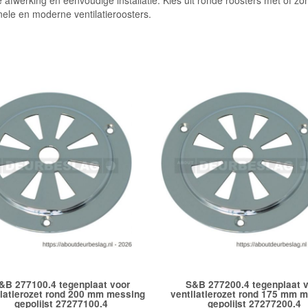
lle afwerking en eenvoudige installatie. Kies uit ronde roosters met of z
nele en moderne ventilatieroosters.
&B 277100.4 tegenplaat voor
S&B 277200.4 tegenplaat 
ilatierozet rond 200 mm messing
ventilatierozet rond 175 mm 
gepolijst 27277100.4
gepolijst 27277200.4