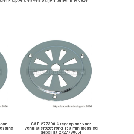
onder knoppen, en verfraai je interieur met deze
voor
S&B 277300.4 tegenplaat voor
messing
ventilatierozet rond 150 mm messing
gepolijst 27277300.4