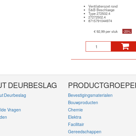
Ventilatierozet rond
S&B Beschlaege
Type 272502.4
27272502.4
8715791044974
€ 92,99 per stuk
-20%
UT DEURBESLAG
PRODUCTGROEPE
ut Deurbeslag
Bevestigingsmaterialen
Bouwproducten
elde Vragen
Chemie
rden
Elektra
Facilitair
Gereedschappen