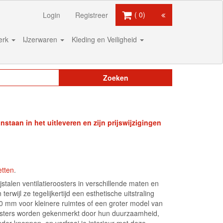
0
Login
Registreer
werk
IJzerwaren
Kleding en Veiligheid
Zoeken
staan in het uitleveren en zijn prijswijzigingen
etten
.
jstalen ventilatieroosters in verschillende maten en
erwijl ze tegelijkertijd een esthetische uitstraling
100 mm voor kleinere ruimtes of een groter model van
oosters worden gekenmerkt door hun duurzaamheid,