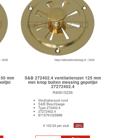
 150 mm
S&B 272402.4 ventilatierozet 125 mm
olijst
met knop buiten messing gepolijst
27272402.4
R40615236
Ventilatierozet rond
S&B Beschlaege
Type 272402.4
27272402.4
8715791025898
€ 102,54 per stuk
-20%