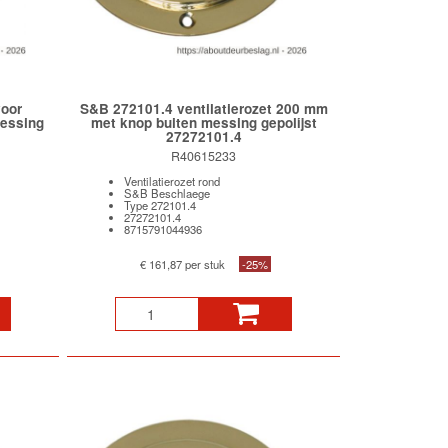
voor
S&B 272101.4 ventilatierozet 200 mm
messing
met knop buiten messing gepolijst
27272101.4
R40615233
Ventilatierozet rond
S&B Beschlaege
Type 272101.4
27272101.4
8715791044936
€ 161,87 per stuk
-25%