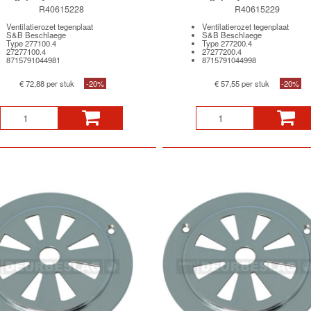
R40615228
R40615229
Ventilatierozet tegenplaat
Ventilatierozet tegenplaat
S&B Beschlaege
S&B Beschlaege
Type 277100.4
Type 277200.4
27277100.4
27277200.4
8715791044981
8715791044998
€ 72,88 per stuk
-20%
€ 57,55 per stuk
-20%