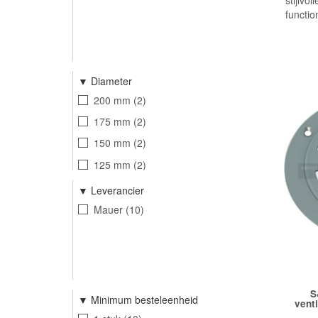
stijlvo
functio
Diameter
200 mm
2
175 mm
2
150 mm
2
125 mm
2
100 mm
2
Leverancier
Mauer
10
S
Minimum besteleenheid
vent