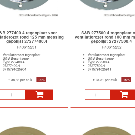
&B 277400.4 tegenplaat voor
S&B 277500.4 tegenplaat 
ilatierozet rond 125 mm messing
ventilatierozet rond 100 mm 
gepolijst 27277400.4
gepolijst 27277500.4
R40615231
R40615232
Ventilatierozet tegenplaat
Ventilatierozet tegenplaat
S&B Beschlaege
S&B Beschlaege
Type 277400.4
Type 277500.4
27277400.4
27277500.4
8715791025904
8715791025911
€ 38,56 per stuk
-20%
€ 34,81 per stuk
-15%