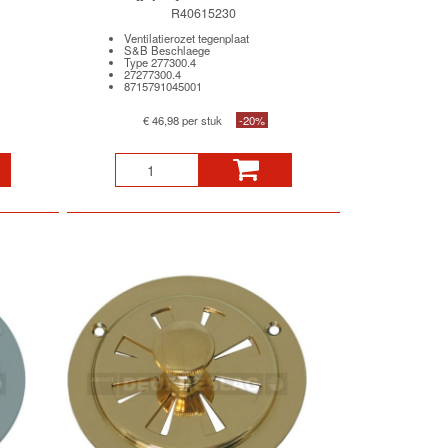
R40615230
Ventilatierozet tegenplaat
S&B Beschlaege
Type 277300.4
27277300.4
8715791045001
€ 46,98 per stuk
-20%