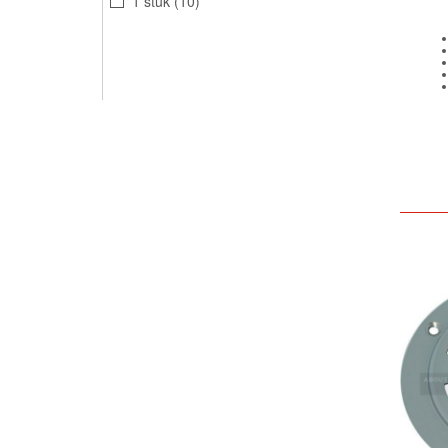
1 stuk
10