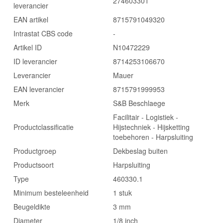
274603301
leverancier
EAN artikel
8715791049320
Intrastat CBS code
-
Artikel ID
N10472229
ID leverancier
8714253106670
Leverancier
Mauer
EAN leverancier
8715791999953
Merk
S&B Beschlaege
Facilitair - Logistiek -
Productclassificatie
Hijstechniek - Hijsketting
toebehoren - Harpsluiting
Productgroep
Dekbeslag buiten
Productsoort
Harpsluiting
Type
460330.1
Minimum besteleenheid
1 stuk
Beugeldikte
3 mm
Diameter
1/8 inch