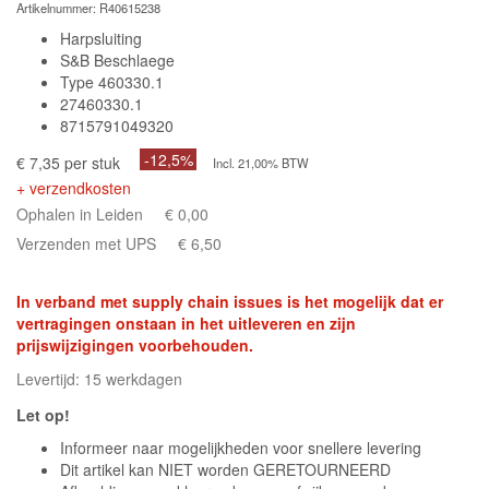
Artikelnummer:
R40615238
Harpsluiting
S&B Beschlaege
Type 460330.1
27460330.1
8715791049320
-12,5%
€ 7,35 per stuk
Incl. 21,00% BTW
+ verzendkosten
Ophalen in Leiden
€ 0,00
Verzenden met UPS
€ 6,50
In verband met supply chain issues is het mogelijk dat er
vertragingen onstaan in het uitleveren en zijn
prijswijzigingen voorbehouden.
Levertijd: 15 werkdagen
Let op!
Informeer naar mogelijkheden voor snellere levering
Dit artikel kan NIET worden GERETOURNEERD