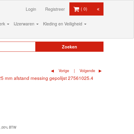
0
Login
Registreer
werk
IJzerwaren
Kleding en Veiligheid
Zoeken
Vorige
Volgende
25 mm afstand messing gepolijst 27561025.4
 21,00% BTW