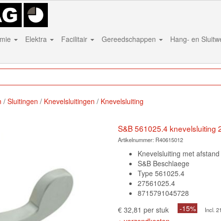
mie
Elektra
Facilitair
Gereedschappen
Hang- en Sluit
n
Sluitingen
Knevelsluitingen
Knevelsluiting
S&B 561025.4 knevelsluiting 
Artikelnummer:
R40615012
Knevelsluiting met afstand
S&B Beschlaege
Type 561025.4
27561025.4
8715791045728
-15%
€ 32,81 per stuk
Incl.