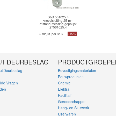
S&B 561025.4
knevelsluiting 25 mm
afstand messing gepolijst
27561025.4
€ 32,81 per stuk
-15%
UT DEURBESLAG
PRODUCTGROEPE
ut Deurbeslag
Bevestigingsmaterialen
Bouwproducten
elde Vragen
Chemie
rden
Elektra
Facilitair
Gereedschappen
Hang- en Sluitwerk
IJzerwaren