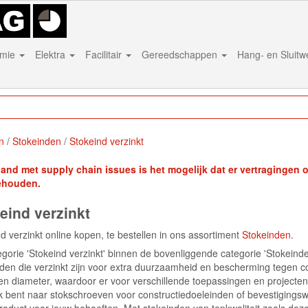
mie
Elektra
Facilitair
Gereedschappen
Hang- en Sluit
n
Stokeinden
Stokeind verzinkt
band met supply chain issues is het mogelijk dat er vertragingen on
ehouden.
eind verzinkt
d verzinkt online kopen, te bestellen in ons assortiment
Stokeinden
.
gorie 'Stokeind verzinkt' binnen de bovenliggende categorie 'Stokeind
den die verzinkt zijn voor extra duurzaamheid en bescherming tegen co
en diameter, waardoor er voor verschillende toepassingen en projecten
 bent naar stokschroeven voor constructiedoeleinden of bevestigingsw