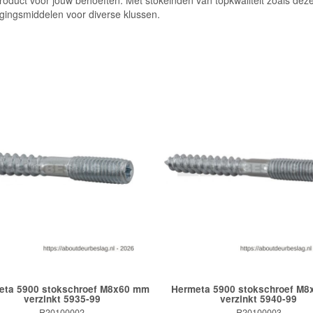
product voor jouw behoeften. Met stokeinden van topkwaliteit zoals de
gingsmiddelen voor diverse klussen.
eta 5900 stokschroef M8x60 mm
Hermeta 5900 stokschroef M
verzinkt 5935-99
verzinkt 5940-99
R20100002
R20100003