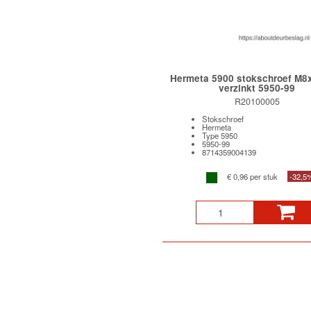
Hermeta 5900 stokschroef M
verzinkt 5950-99
R20100005
Stokschroef
Hermeta
Type 5950
5950-99
8714359004139
€ 0,96 per stuk
-32,5