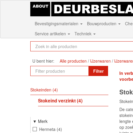
Bevestigingsmaterialen
Bouwproducten
Che
Service artikelen
Techniek
U bent hier:
Alle producten
IJzerwaren
IJzerware
Filter
In ver
voorb
Stokeinden
4
Stok
Stokeind verzinkt
4
Stokein
De cate
stokein
lengte 
Merk
op zoek
Hermeta
4