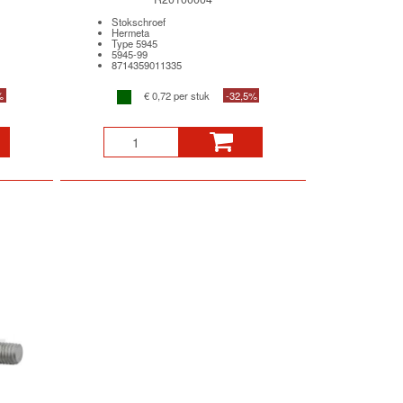
Stokschroef
Hermeta
Type 5945
5945-99
8714359011335
%
€ 0,72 per stuk
-32,5%