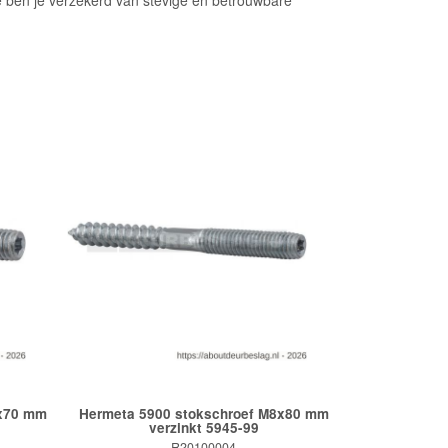
ze ben je verzekerd van stevige en betrouwbare
8x70 mm
Hermeta 5900 stokschroef M8x80 mm
verzinkt 5945-99
R20100004