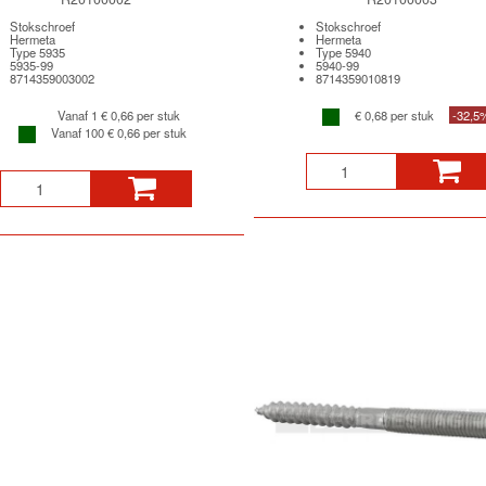
Stokschroef
Stokschroef
Hermeta
Hermeta
Type 5935
Type 5940
5935-99
5940-99
8714359003002
8714359010819
Vanaf 1
€ 0,66 per stuk
€ 0,68 per stuk
-32,5
Vanaf 100
€ 0,66 per stuk